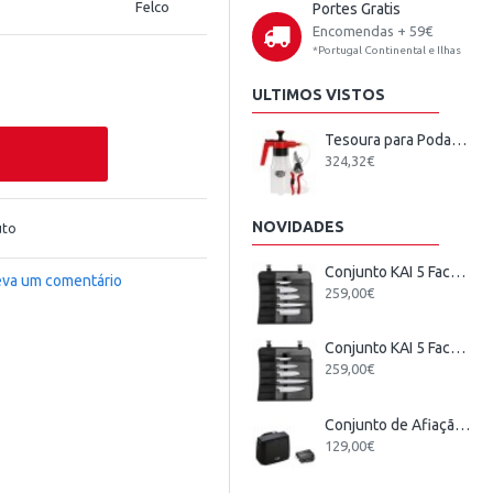
Felco
Portes Gratis
Encomendas + 59€
*Portugal Continental e Ilhas
ULTIMOS VISTOS
Tesoura para Podar Felco 19 c/ Sistema de Pulverização
324,32€
NOVIDADES
uto
Conjunto KAI 5 Facas Japonesas + Estojo
eva um comentário
259,00€
Conjunto KAI 5 Facas Wasabi Black Europeu + Estojo
259,00€
Conjunto de Afiação Elétrico KAI
129,00€