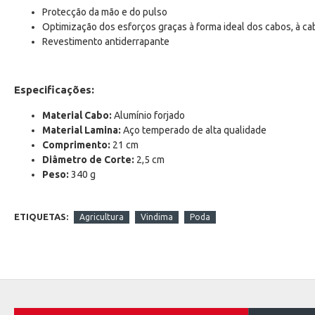
Protecção da mão e do pulso
Optimização dos esforços graças à forma ideal dos cabos, à c
Revestimento antiderrapante
Especificações:
Material Cabo:
Alumínio forjado
Material Lamina:
Aço temperado de alta qualidade
Comprimento:
21 cm
Diâmetro de Corte:
2,5 cm
Peso:
340 g
ETIQUETAS:
Agricultura
Vindima
Poda