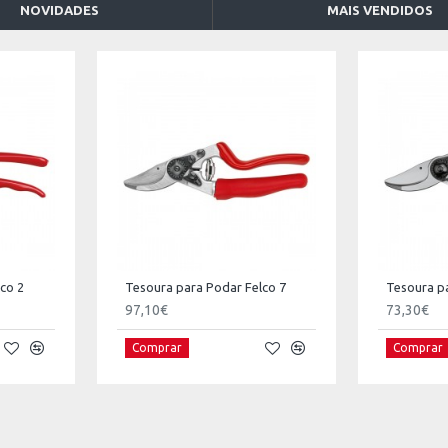
NOVIDADES
MAIS VENDIDOS
co 2
Tesoura para Podar Felco 7
Tesoura p
97,10€
73,30€
Comprar
Comprar