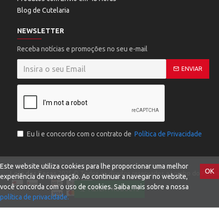
Blog de Cutelaria
NEWSLETTER
Receba notícias e promoções no seu e-mail
ENVIAR
Eu li e concordo com o contrato de
Política de Privacidade
Este website utiliza cookies para lhe proporcionar uma melhor
OK
Loja das Facas
2025 © Todos os direitos reservados a Lombo do Ferreir
experiência de navegação. Ao continuar a navegar no website,
você concorda com o uso de cookies. Saiba mais sobre a nossa
FILTER PRODUCTS
política de privacidade.