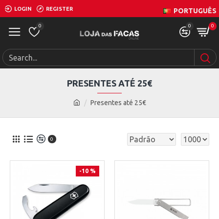
LOGIN
REGISTER
PORTUGUÊS
0
0
0
PRESENTES ATÉ 25€
Presentes até 25€
0
-10 %