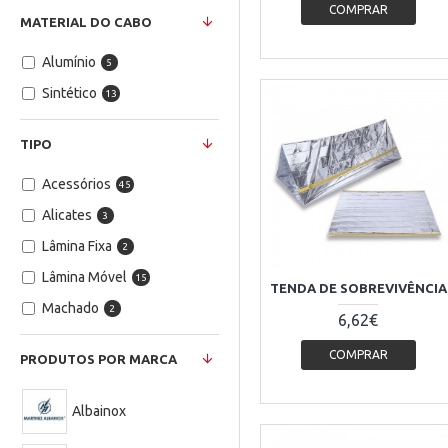
COMPRAR
MATERIAL DO CABO
Alumínio
5
Sintético
13
TIPO
Acessórios
45
Alicates
3
Lâmina Fixa
2
Lâmina Móvel
15
TENDA DE SOBREVIVÊNCIA
Machado
2
6,62€
COMPRAR
PRODUTOS POR MARCA
Albainox