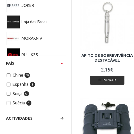
JOKER
Loja das Facas
MORAKNIV
RUI - K25
APITO DE SOBREVIVÊNCIA
DESTACÁVEL
PAÍS
2,15€
Victorinox
China
60
COMPRAR
Espanha
1
Suiça
9
Suécia
1
ACTIVIDADES