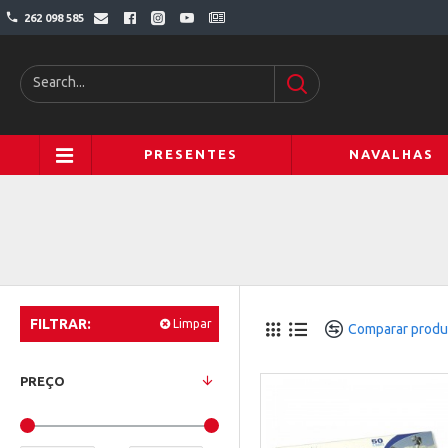
262 098 585
PRESENTES
NAVALHAS
FILTRAR:
Limpar
Comparar produ
PREÇO