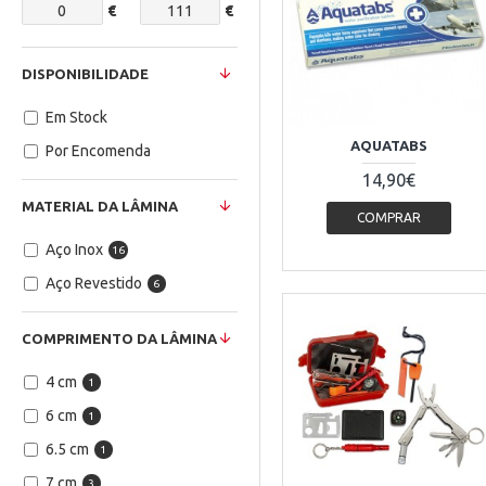
€
€
DISPONIBILIDADE
Em Stock
AQUATABS
Por Encomenda
14,90€
MATERIAL DA LÂMINA
COMPRAR
Aço Inox
16
Aço Revestido
6
COMPRIMENTO DA LÂMINA
4 cm
1
6 cm
1
6.5 cm
1
7 cm
3