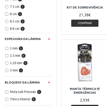
7.5 cm
1
KIT DE SOBREVIVÊNCIA
8 cm
2
21,38€
8.5 cm
3
COMPRAR
8.8 cm
2
9 cm
1
ESPESSURA DA LÂMINA
10 cm
1
2 mm
5
11 cm
3
2.5 mm
9
19 cm
1
2.20 mm
2
3 mm
1
BLOQUEIO DA LÂMINA
MANTA TÉRMICA P/
Mola sob Pressão
4
EMERGÊNCIAS
Trinco Interior
9
2,93€