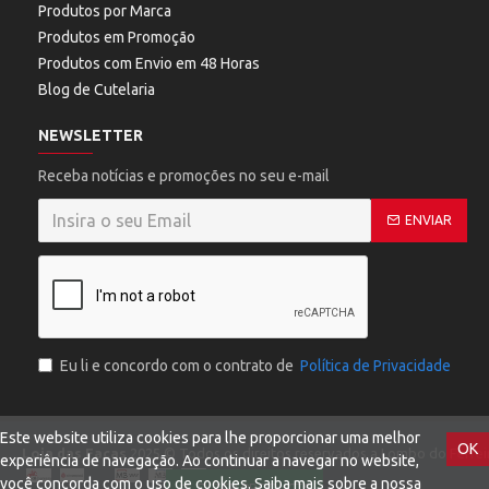
Produtos por Marca
Produtos em Promoção
Produtos com Envio em 48 Horas
Blog de Cutelaria
NEWSLETTER
Receba notícias e promoções no seu e-mail
ENVIAR
Eu li e concordo com o contrato de
Política de Privacidade
Este website utiliza cookies para lhe proporcionar uma melhor
OK
Loja das Facas
2025 © Todos os direitos reservados a Lombo do Ferreir
experiência de navegação. Ao continuar a navegar no website,
você concorda com o uso de cookies. Saiba mais sobre a nossa
FILTER PRODUCTS