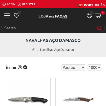
LOGIN
REGISTER
PORTUGUÊS
0
0
0
NAVALHAS AÇO DAMASCO
Navalhas Aço Damasco
0