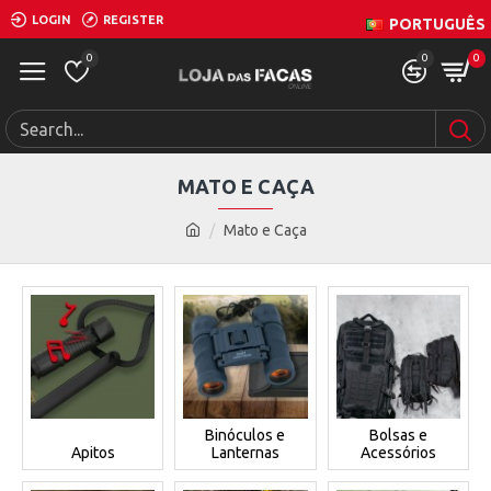
LOGIN
REGISTER
PORTUGUÊS
0
0
0
MATO E CAÇA
Mato e Caça
Binóculos e
Bolsas e
Apitos
Lanternas
Acessórios