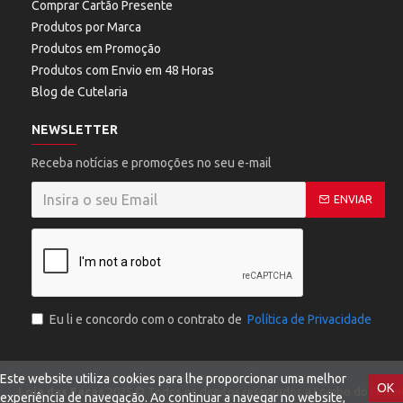
Comprar Cartão Presente
Produtos por Marca
Produtos em Promoção
Produtos com Envio em 48 Horas
Blog de Cutelaria
NEWSLETTER
Receba notícias e promoções no seu e-mail
ENVIAR
Eu li e concordo com o contrato de
Política de Privacidade
Este website utiliza cookies para lhe proporcionar uma melhor
OK
Loja das Facas
2025 © Todos os direitos reservados a Lombo do Ferreir
experiência de navegação. Ao continuar a navegar no website,