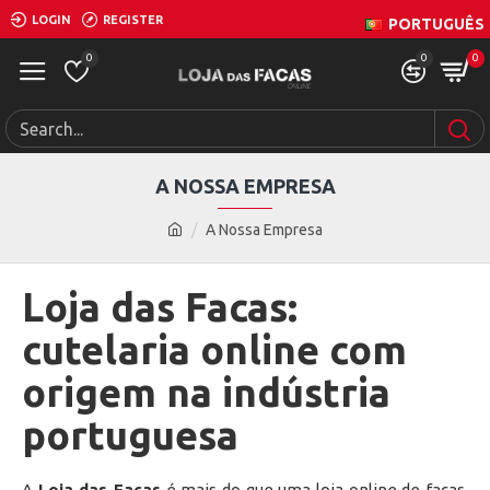
LOGIN
REGISTER
PORTUGUÊS
0
0
0
A NOSSA EMPRESA
A Nossa Empresa
Loja das Facas:
cutelaria online com
origem na indústria
portuguesa
A
Loja das Facas
é mais do que uma loja online de facas,