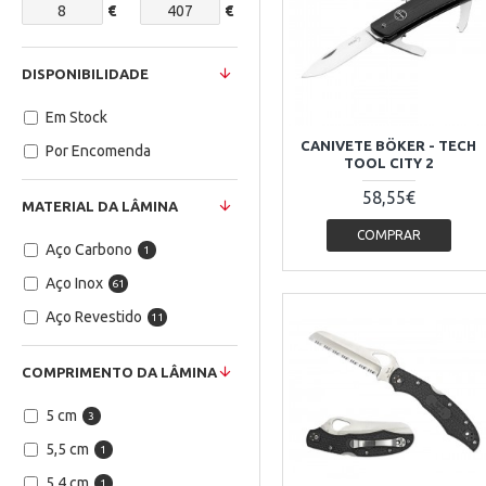
€
€
DISPONIBILIDADE
Em Stock
CANIVETE BÖKER - TECH
Por Encomenda
TOOL CITY 2
58,55€
MATERIAL DA LÂMINA
COMPRAR
Aço Carbono
1
Aço Inox
61
Aço Revestido
11
COMPRIMENTO DA LÂMINA
5 cm
3
5,5 cm
1
5.4 cm
1