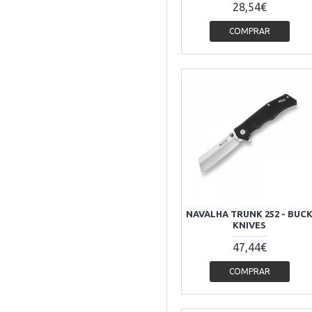
28,54€
COMPRAR
NAVALHA TRUNK 252 - BUC
KNIVES
47,44€
COMPRAR