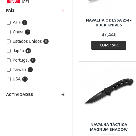
ICEL
PAÍS
JOKER
NAVALHA ODESSA 254 -
Asia
4
BUCK KNIVES
China
35
47,44€
RUI - K25
Estados Unidos
8
COMPRAR
Japão
11
Spyderco
Portugal
2
TOKISU
Taiwan
1
USA
13
Böker Solingen
ACTIVIDADES
FOX KNIVES
MAGNUM
NAVALHA TÁCTICA
MAGNUM SHADOW