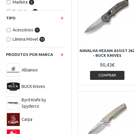
Madeira
3
Sintéctico
3
TIPO
Sintético
46
Acessórios
Titanium
1
1
Lâmina Móvel
73
NAVALHA HEXAM ASSIST 26
PRODUTOS POR MARCA
- BUCK KNIVES
90,43€
Albainox
COMPRAR
BUCK Knives
Byrd Knife by
Spyderco
Carpa