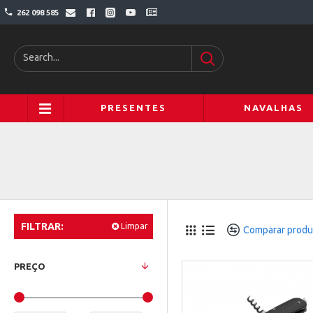
262 098 585
PRESENTES
NAVALHAS
FILTRAR:
Limpar
Comparar produ
PREÇO