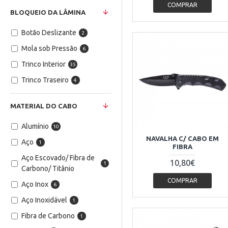
COMPRAR
8.7 cm
2
BLOQUEIO DA LÂMINA
9 cm
5
Botão Deslizante
2
9,5 cm
1
Mola sob Pressão
6
9.5 cm
1
Trinco Interior
35
9.5 cm
7
Trinco Traseiro
4
9.8 cm
1
10 cm
1
MATERIAL DO CABO
10.5 cm
1
Alumínio
10
17.7 cm
1
NAVALHA C/ CABO EM
Aço
1
FIBRA
22.1 cm
3
Aço Escovado/ Fibra de
10,80€
1
Carbono/ Titânio
COMPRAR
Aço Inox
6
Aço Inoxidável
1
Fibra de Carbono
1