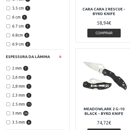
5.5 cm
1
CARA CARA 2 RESCUE -
BYRD KNIFE
6 cm
1
58,94€
6.7 cm
1
COMPRAR
6.8cm
2
6.9 cm
2
7 cm
3
ESPESSURA DA LÂMINA
7.2 cm
1
2 mm
1
7.5 cm
7
2,6 mm
2
7.6 cm
3
2,8 mm
1
7.9 cm
1
2.3 mm
1
8 cm
4
2.5 mm
11
8.2 cm
1
MEADOWLARK 2 G-10
3 mm
BLACK - BYRD KNIFE
26
8.5 cm
15
3.5 mm
74,72€
6
8.6 cm
1