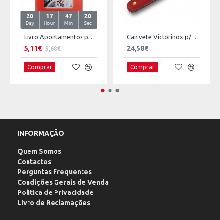
20
17
47
20
Day
Hour
Min
Sec
Livro Apontamentos para a História das Cutelarias
Canivete Victorinox p/ Enxertia
5,11€
24,58€
5,68€
Comprar
Comprar
INFORMAÇÃO
Quem Somos
Contactos
Perguntas Frequentes
Condições Gerais de Venda
Politica de Privacidade
Livro de Reclamações