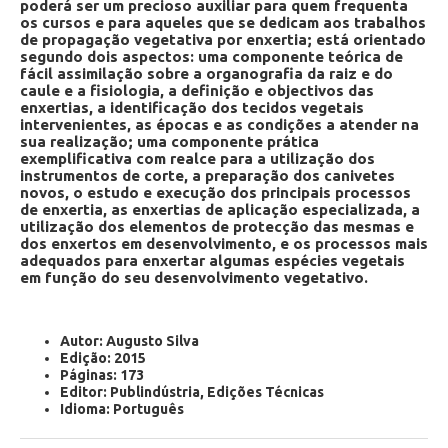
poderá ser um precioso auxiliar para quem frequenta
os cursos e para aqueles que se dedicam aos trabalhos
de propagação vegetativa por enxertia; está orientado
segundo dois aspectos: uma componente teórica de
fácil assimilação sobre a organografia da raiz e do
caule e a fisiologia, a definição e objectivos das
enxertias, a identificação dos tecidos vegetais
intervenientes, as épocas e as condições a atender na
sua realização; uma componente prática
exemplificativa com realce para a utilização dos
instrumentos de corte, a preparação dos canivetes
novos, o estudo e execução dos principais processos
de enxertia, as enxertias de aplicação especializada, a
utilização dos elementos de protecção das mesmas e
dos enxertos em desenvolvimento, e os processos mais
adequados para enxertar algumas espécies vegetais
em função do seu desenvolvimento vegetativo.
Autor: Augusto Silva
Edição:
2015
Páginas:
173
Editor:
Publindú
stria
, Edições Técnicas
Idioma:
Português