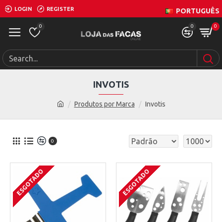
LOGIN
REGISTER
PORTUGUÊS
0
0
0
INVOTIS
Produtos por Marca
Invotis
0
ESGOTADO
ESGOTADO