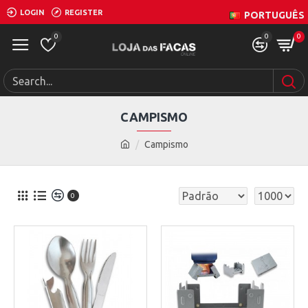
LOGIN
REGISTER
PORTUGUÊS
0
0
0
CAMPISMO
Campismo
0