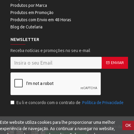
Produtos por Marca
Produtos em Promoção
Produtos com Envio em 48 Horas
Blog de Cutelaria
NEWSLETTER
Receba notícias e promoções no seu e-mail
ENVIAR
Eu li e concordo com o contrato de
Política de Privacidade
Este website utiliza cookies para lhe proporcionar uma melhor
OK
Loja das Facas
2025 © Todos os direitos reservados a Lombo do Ferreir
experiência de navegação. Ao continuar a navegar no website,