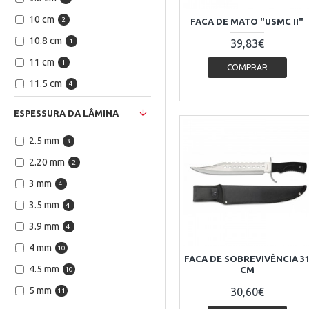
10 cm
2
FACA DE MATO "USMC II"
10.8 cm
1
39,83€
11 cm
1
COMPRAR
11.5 cm
4
12 cm
6
ESPESSURA DA LÂMINA
12.5 cm
4
2.5 mm
3
13 cm
6
2.20 mm
2
13.5 cm
2
3 mm
4
14 cm
7
3.5 mm
4
15 cm
2
3.9 mm
4
15.5 cm
1
4 mm
10
16 cm
2
FACA DE SOBREVIVÊNCIA 3
4.5 mm
CM
10
17 cm
1
5 mm
30,60€
11
17.5 cm
1