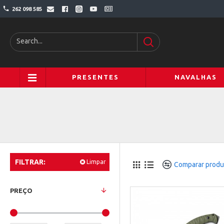
262 098 585
PRESENTES
NAVALHAS
FILTRAR:
Limpar
Comparar produ
PREÇO