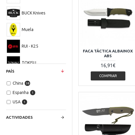
BUCK Knives
Muela
RUI - K25
FACA TÁCTICA ALBAINOX
ABS
TOKISU
16,91€
PAÍS
COMPRAR
MAGNUM
China
58
Espanha
1
USA
1
ACTIVIDADES