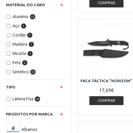
5.5 mm
4
COMPRAR
18 cm
4
MATERIAL DO CABO
6 mm
5
19 cm
5
Alumínio
12
19.5 cm
1
Aço
1
20 cm
1
Cordão
1
21 cm
1
Madeira
1
22
1
Micarta
1
22 cm
1
Pele
2
22.5 cm
1
Sintético
35
31 cm
1
FACA TÁCTICA "HORIZON"
TIPO
17,69€
Lâmina Fixa
56
COMPRAR
PRODUTOS POR MARCA
Albainox