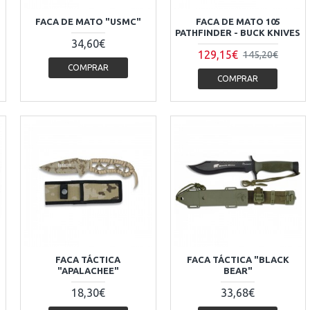
FACA DE MATO "USMC"
FACA DE MATO 105
PATHFINDER - BUCK KNIVES
34,60€
129,15€
145,20€
COMPRAR
COMPRAR
1
FACA TÁCTICA
FACA TÁCTICA "BLACK
"APALACHEE"
BEAR"
18,30€
33,68€