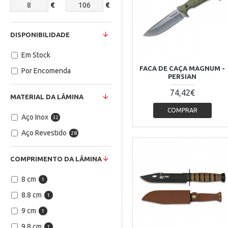
€
€
DISPONIBILIDADE
Em Stock
FACA DE CAÇA MAGNUM -
Por Encomenda
PERSIAN
74,42€
MATERIAL DA LÂMINA
COMPRAR
Aço Inox
32
Aço Revestido
28
COMPRIMENTO DA LÂMINA
8 cm
1
8.8 cm
1
9 cm
1
9.8 cm
1