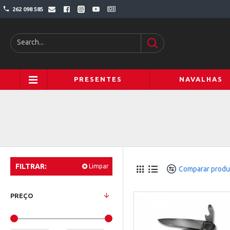
262 098 585
PRESENTES
NAVALHAS
FILTRAR:
Limpar
Comparar produ
PREÇO