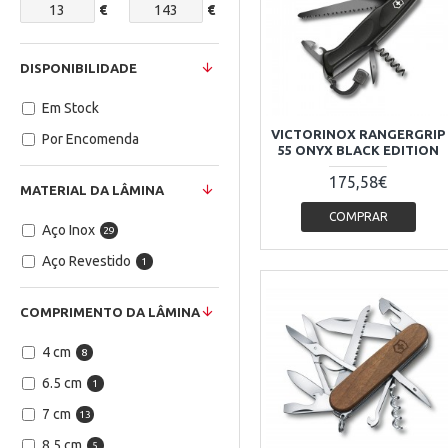
€
€
DISPONIBILIDADE
Em Stock
VICTORINOX RANGERGRIP
Por Encomenda
55 ONYX BLACK EDITION
175,58€
MATERIAL DA LÂMINA
COMPRAR
Aço Inox
29
Aço Revestido
1
COMPRIMENTO DA LÂMINA
4 cm
8
6.5 cm
1
7 cm
13
8.5 cm
5