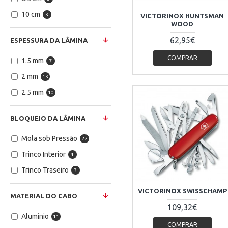
10 cm
3
VICTORINOX HUNTSMAN
WOOD
62,95€
ESPESSURA DA LÂMINA
COMPRAR
1.5 mm
7
2 mm
13
2.5 mm
10
BLOQUEIO DA LÂMINA
Mola sob Pressão
22
Trinco Interior
4
Trinco Traseiro
3
VICTORINOX SWISSCHAMP
MATERIAL DO CABO
109,32€
Alumínio
11
COMPRAR