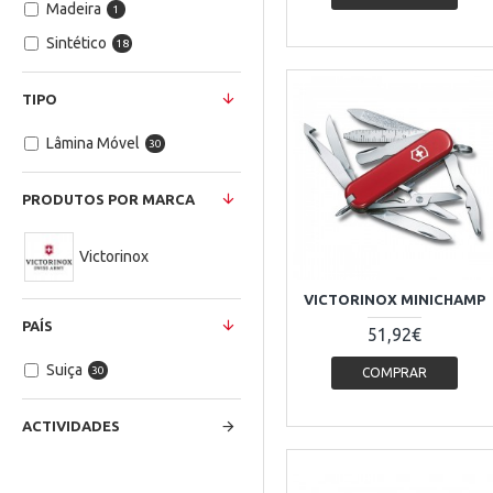
Madeira
1
Sintético
18
TIPO
Lâmina Móvel
30
PRODUTOS POR MARCA
Victorinox
VICTORINOX MINICHAMP
PAÍS
51,92€
Suiça
30
COMPRAR
ACTIVIDADES