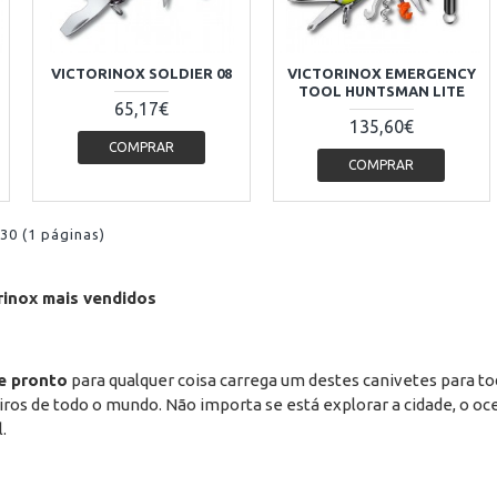
VICTORINOX SOLDIER 08
VICTORINOX EMERGENCY
TOOL HUNTSMAN LITE
65,17€
135,60€
COMPRAR
COMPRAR
 30 (1 páginas)
rinox mais vendidos
e pronto
para qualquer coisa carrega um destes canivetes para to
iros de todo o mundo. Não importa se está explorar a cidade, o 
l.