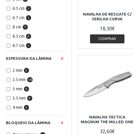
6.5 cm
3
NAVALHA DE RESGATE C/
6.7 cm
1
SERILHA CURVA
8 cm
7
18,30€
8.5 cm
9
COMPRAR
8.7 cm
1
9 cm
11
ESPESSURA DA LÂMINA
9.3 cm
1
2 mm
5
9.5 cm
4
2.5 mm
18
3 mm
6
3.5 mm
4
4 mm
2
NAVALHA TÁCTICA
MAGNUM THE MILLED ONE
BLOQUEIO DA LÂMINA
32,60€