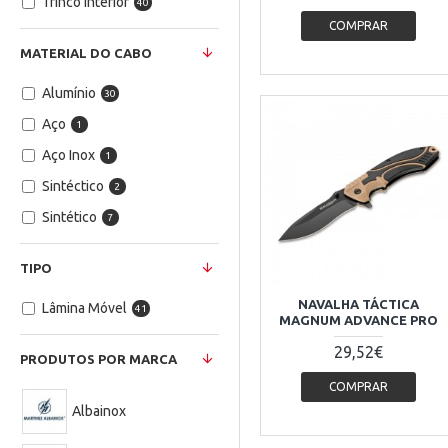
Trinco Interior
40
COMPRAR
MATERIAL DO CABO
Alumínio
30
Aço
1
Aço Inox
1
Sintéctico
2
Sintético
7
TIPO
NAVALHA TÁCTICA
Lâmina Móvel
41
MAGNUM ADVANCE PRO
29,52€
PRODUTOS POR MARCA
COMPRAR
Albainox