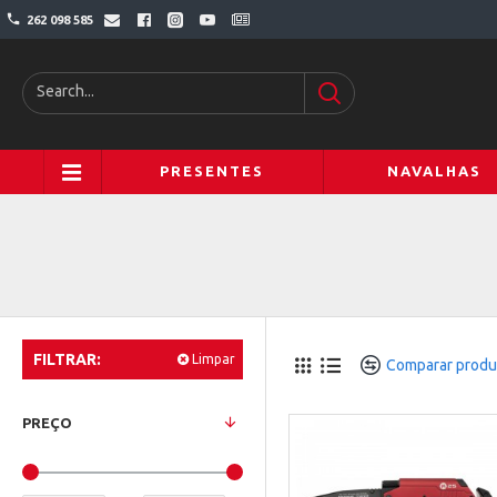
262 098 585
PRESENTES
NAVALHAS
FILTRAR:
Limpar
Comparar produ
PREÇO