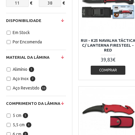
€
€
DISPONIBILIDADE
Em Stock
RUI - K25 NAVALHA TÁCTIC
Por Encomenda
C/ LANTERNA FIRESTEEL -
RED
MATERIAL DA LÂMINA
39,83€
Alimínio
1
COMPRAR
Aço Inox
7
Aço Revestido
33
COMPRIMENTO DA LÂMINA
5 cm
1
5,5 cm
1
6 cm
2