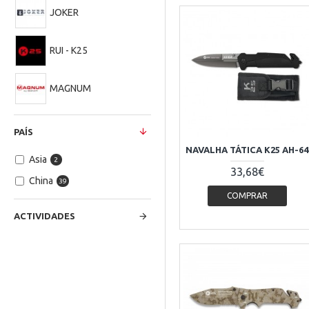
JOKER
RUI - K25
MAGNUM
PAÍS
NAVALHA TÁTICA K25 AH-64
Asia
2
33,68€
China
39
COMPRAR
ACTIVIDADES