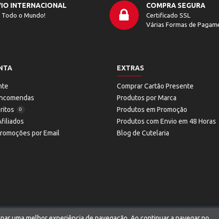
IO INTERNACIONAL
COMPRA SEGURA
 Todo o Mundo!
Certificado SSL
Várias Formas de Pagam
NTA
EXTRAS
nte
Comprar Cartão Presente
 Encomendas
Produtos por Marca
ritos
Produtos em Promoção
0
filiados
Produtos com Envio em 48 Horas
Promoções por Email
Blog de Cutelaria
ionar uma melhor experiência de navegação. Ao continuar a navegar no