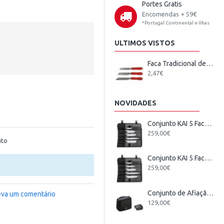
Portes Gratis
Encomendas + 59€
*Portugal Continental e Ilhas
ULTIMOS VISTOS
Faca Tradicional de Cozinha CIOL 200 - Cores
2,47€
NOVIDADES
Conjunto KAI 5 Facas Japonesas + Estojo
259,00€
uto
Conjunto KAI 5 Facas Wasabi Black Europeu + Estojo
259,00€
Conjunto de Afiação Elétrico KAI
eva um comentário
129,00€