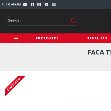
262 098 585
PRESENTES
NAVALHAS
FACA T
ESGOTADO