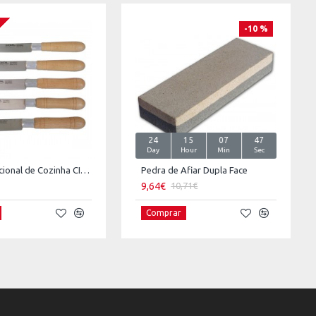
-10 %
24
15
07
46
Day
Hour
Min
Sec
Faca Tradicional de Cozinha CIOL 200 - Madeira
Pedra de Afiar Dupla Face
9,64€
10,71€
Comprar