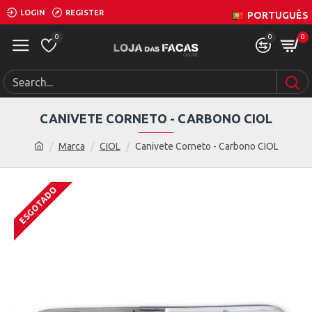
LOGIN
REGISTER
PORTUGUÊS
0
0
0
CANIVETE CORNETO - CARBONO CIOL
Marca
CIOL
Canivete Corneto - Carbono CIOL
ESGOTADO