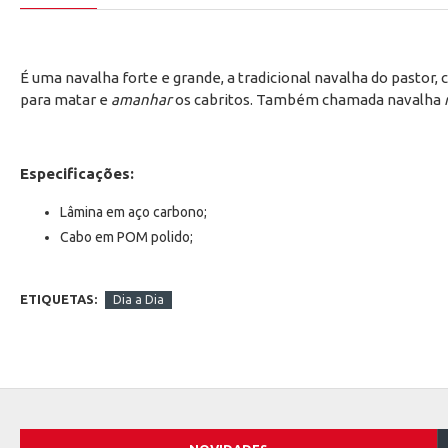
É uma navalha forte e grande, a tradicional navalha do pastor
para matar e
amanhar
os cabritos. Também chamada navalha
Especificações:
Lâmina em aço carbono;
Cabo em POM polido;
ETIQUETAS:
Dia a Dia