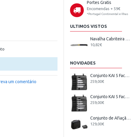
Portes Gratis
Encomendas + 59€
*Portugal Continental e Ilhas
ULTIMOS VISTOS
Navalha Cabriteira CIOL
10,82€
uto
NOVIDADES
Conjunto KAI 5 Facas Japonesas + Estojo
259,00€
reva um comentário
Conjunto KAI 5 Facas Wasabi Black Europeu + Estojo
259,00€
Conjunto de Afiação Elétrico KAI
129,00€