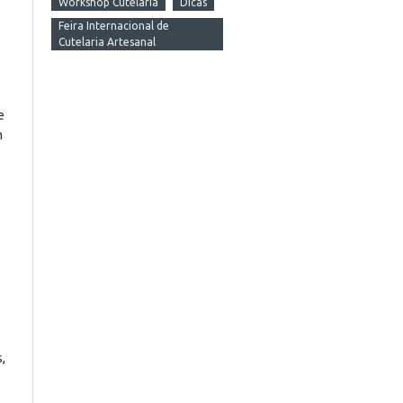
Workshop Cutelaria
Dicas
Feira Internacional de
Cutelaria Artesanal
e
m
:
,