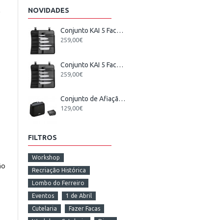
NOVIDADES
e
Conjunto KAI 5 Facas Japonesas + Estojo
259,00€
Conjunto KAI 5 Facas Wasabi Black Europeu + Estojo
259,00€
Conjunto de Afiação Elétrico KAI
129,00€
FILTROS
Workshop
ão
Recriação Histórica
Lombo do Ferreiro
Eventos
1 de Abril
Cutelaria
Fazer Facas