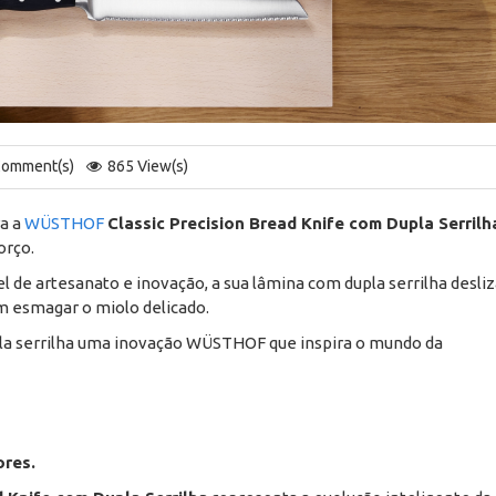
Comment(s)
865 View(s)
a a
WÜSTHOF
Classic Precision Bread Knife com Dupla Serrilh
orço.
de artesanato e inovação, a sua lâmina com dupla serrilha desliz
em esmagar o miolo delicado.
pla serrilha uma inovação WÜSTHOF que inspira o mundo da
ores.