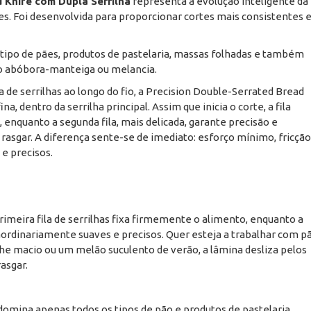
d Knife com Dupla Serrilha
representa a evolução inteligente da
es. Foi desenvolvida para proporcionar cortes mais consistentes 
o tipo de pães, produtos de pastelaria, massas folhadas e também
mo abóbora-manteiga ou melancia.
 de serrilhas ao longo do fio, a Precision Double-Serrated Bread
na, dentro da serrilha principal. Assim que inicia o corte, a fila
 enquanto a segunda fila, mais delicada, garante precisão e
asgar. A diferença sente-se de imediato: esforço mínimo, fricção
 e precisos.
primeira fila de serrilhas fixa firmemente o alimento, enquanto a
aordinariamente suaves e precisos. Quer esteja a trabalhar com p
che macio ou um melão suculento de verão, a lâmina desliza pelos
asgar.
 domina apenas todos os tipos de pão e produtos de pastelaria