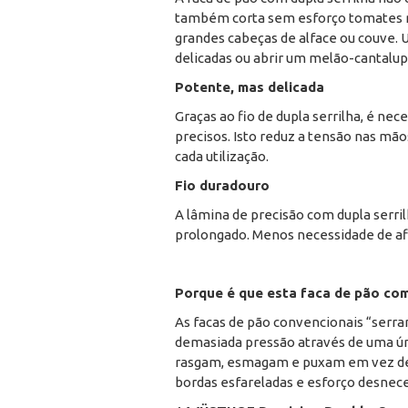
também corta sem esforço tomates m
grandes cabeças de alface ou couve. U
delicadas ou abrir um melão-cantalup
Potente, mas delicada
Graças ao fio de dupla serrilha, é n
precisos. Isto reduz a tensão nas mã
cada utilização.
Fio duradouro
A lâmina de precisão com dupla serr
prolongado. Menos necessidade de afi
Porque é que esta faca de pão com
As facas de pão convencionais “serr
demasiada pressão através de uma únic
rasgam, esmagam e puxam em vez de co
bordas esfareladas e esforço desnece