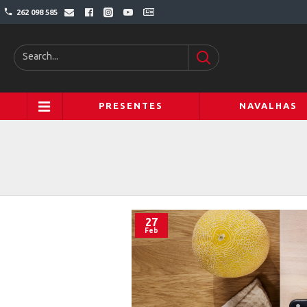
262 098 585
PRESENTES
NAVALHAS
27
Feb