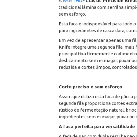
A
WÜSTHOF
Classic Precision Brea
tradicional lâmina com serrilha simpl
sem esforço.
Esta faca é indispensável para todo 
para ingredientes de casca dura, co
Em vez de apresentar apenas uma fila
Knife integra uma segunda fila, mais fi
principal fixa firmemente o alimento,
deslizamento sem esmagar, puxar ou r
reduzida e cortes limpos, controlados
Corte preciso e sem esforço
Assim que utiliza esta faca de pão, a 
segunda fila proporciona cortes extr
rústico de fermentação natural, brio
ingredientes sem esmagar, puxar ou r
A faca perfeita para versatilidade
A faca de pão com dupla serrilha não