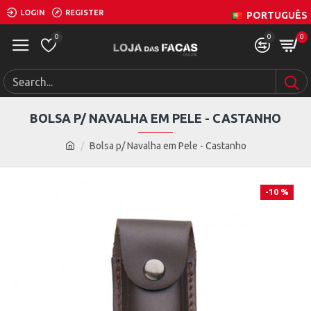
LOGIN
REGISTER
PORTUGUÊS
0
0
0
BOLSA P/ NAVALHA EM PELE - CASTANHO
Bolsa p/ Navalha em Pele - Castanho
-10 %