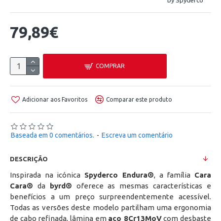
by Spyderco
79,89€
COMPRAR
Adicionar aos Favoritos
Comparar este produto
Baseada em 0 comentários.
-
Escreva um comentário
DESCRIÇÃO
Inspirada na icónica
Spyderco Endura®
, a família
Cara
Cara®
da
byrd®
oferece as mesmas características e
benefícios a um preço surpreendentemente acessível.
Todas as versões deste modelo partilham uma ergonomia
de cabo refinada, lâmina em
aço 8Cr13MoV
com desbaste