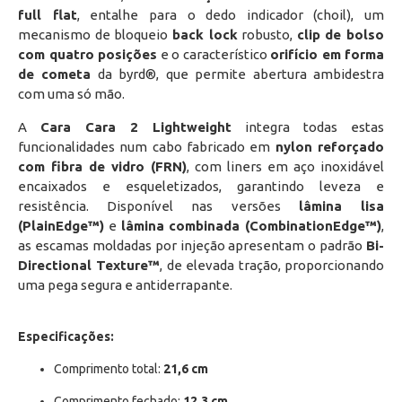
full flat
, entalhe para o dedo indicador (choil), um
mecanismo de bloqueio
back lock
robusto,
clip de bolso
com quatro posições
e o característico
orifício em forma
de cometa
da byrd®, que permite abertura ambidestra
com uma só mão.
A
Cara Cara 2 Lightweight
integra todas estas
funcionalidades num cabo fabricado em
nylon reforçado
com fibra de vidro (FRN)
, com liners em aço inoxidável
encaixados e esqueletizados, garantindo leveza e
resistência. Disponível nas versões
lâmina lisa
(PlainEdge™)
e
lâmina combinada (CombinationEdge™)
,
as escamas moldadas por injeção apresentam o padrão
Bi-
Directional Texture™
, de elevada tração, proporcionando
uma pega segura e antiderrapante.
Especificações:
Comprimento total:
21,6 cm
Comprimento fechado:
12,3 cm