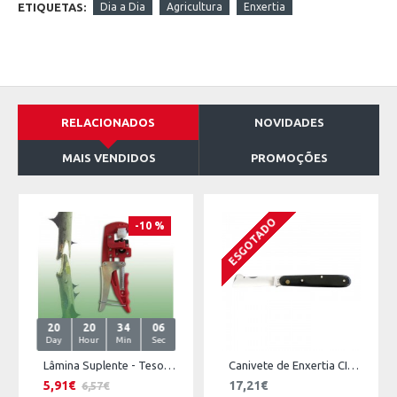
ETIQUETAS:
Dia a Dia
Agricultura
Enxertia
RELACIONADOS
NOVIDADES
MAIS VENDIDOS
PROMOÇÕES
ESGOTADO
-10 %
20
20
34
06
Day
Hour
Min
Sec
Lâmina Suplente - Tesoura de Enxertia
Canivete de Enxertia CIOL 1901
5,91€
17,21€
6,57€