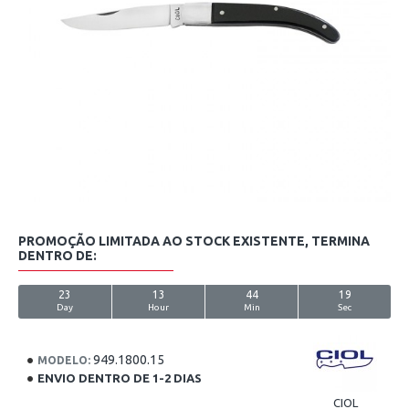
PROMOÇÃO LIMITADA AO STOCK EXISTENTE, TERMINA
DENTRO DE:
23
13
44
19
Day
Hour
Min
Sec
949.1800.15
MODELO:
ENVIO DENTRO DE 1-2 DIAS
CIOL