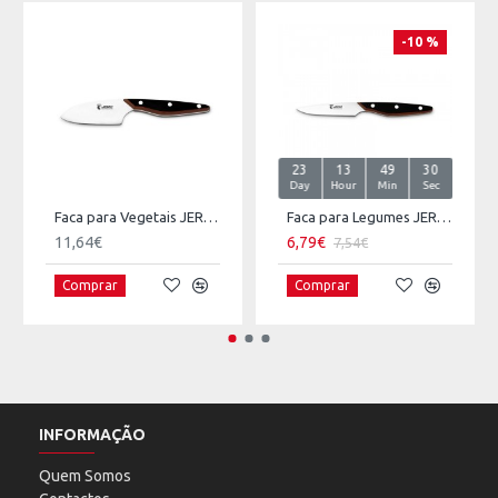
-10 %
23
13
49
29
Day
Hour
Min
Sec
Faca para Vegetais JERO Coimbra
Faca para Legumes JERO Coimbra
11,64€
6,79€
7,54€
Comprar
Comprar
INFORMAÇÃO
Quem Somos