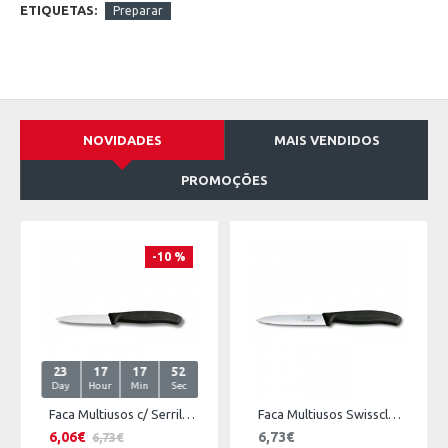
ETIQUETAS:
Preparar
NOVIDADES
MAIS VENDIDOS
PROMOÇÕES
-10 %
23
17
17
52
Day
Hour
Min
Sec
Faca Multiusos c/ Serrilha Swissclassic
Faca Multiusos Swissclassic 10cm
6,06€
6,73€
6,73€