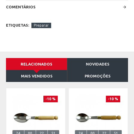
COMENTÁRIOS
ETIQUETAS:
Preparar
RELACIONADOS
NOVIDADES
MAIS VENDIDOS
PROMOÇÕES
-10 %
-10 %
24
00
22
51
24
00
22
51