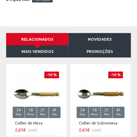
RELACIONADOS
NOVIDADES
MAIS VENDIDOS
PROMOÇÕES
-10 %
-10 %
24
18
21
41
24
18
21
41
Day
Hour
Min
Sec
Day
Hour
Min
Sec
Colher de Mesa
Colher de Sobremesa
2,65€
2,65€
2,94€
2,94€