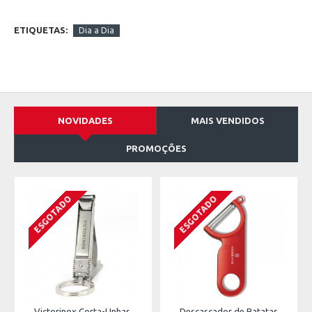
ETIQUETAS:
Dia a Dia
NOVIDADES
MAIS VENDIDOS
PROMOÇÕES
ESGOTADO
ESGOTADO
Victorinox Corta-Unhas
Descascador de Batatas