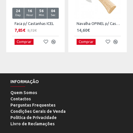
24
16
56
03
Day
Hour
Min
Sec
Faca p/ Castanhas ICEL
Navalha OPINEL p/ Castanhas e Alhos
7,85€
14,60€
8,72€
Comprar
Comprar
INFORMAÇÃO
Quem Somos
Contactos
Perguntas Frequentes
Condições Gerais de Venda
Politica de Privacidade
Livro de Reclamações