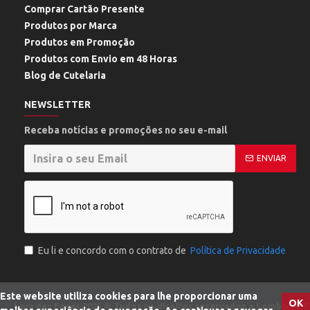
Comprar Cartão Presente
Produtos por Marca
Produtos em Promoção
Produtos com Envio em 48 Horas
Blog de Cutelaria
NEWSLETTER
Receba notícias e promoções no seu e-mail
ENVIAR
Eu li e concordo com o contrato de
Política de Privacidade
Este website utiliza cookies para lhe proporcionar uma
OK
Loja das Facas
2025 © Todos os direitos reservados a Lombo do Fe