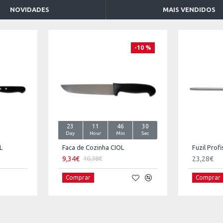
NOVIDADES
MAIS VENDIDOS
-10 %
23
11
46
29
Day
Hour
Min
Sec
L
Faca de Cozinha CIOL
Fuzil Profi
9,34€
23,28€
10,38€
Comprar
Comprar