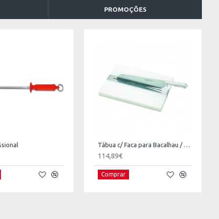
PROMOÇÕES
ssional
Tábua c/ Faca para Bacalhau / Frango Assado
114,89€
Comprar