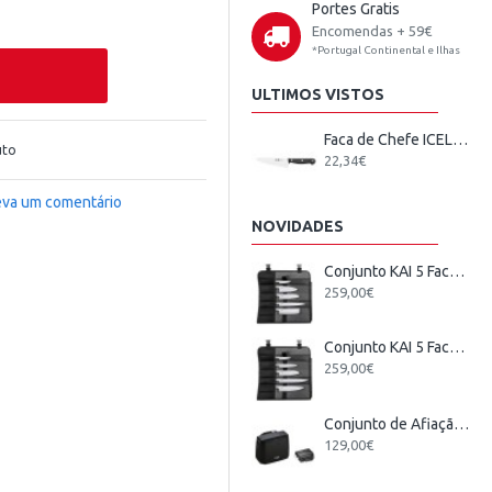
Portes Gratis
Encomendas + 59€
*Portugal Continental e Ilhas
ULTIMOS VISTOS
Faca de Chefe ICEL Technik 15cm
uto
22,34€
eva um comentário
NOVIDADES
Conjunto KAI 5 Facas Japonesas + Estojo
259,00€
Conjunto KAI 5 Facas Wasabi Black Europeu + Estojo
259,00€
Conjunto de Afiação Elétrico KAI
129,00€