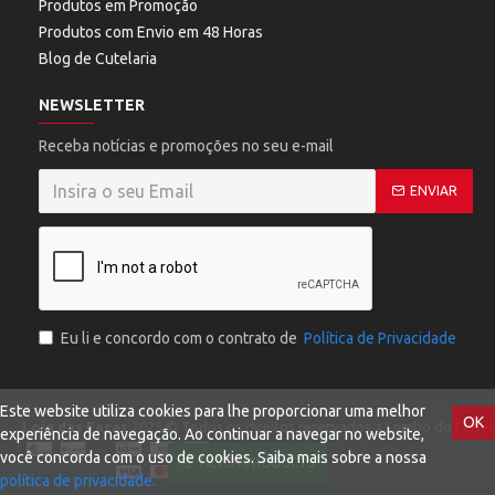
Produtos em Promoção
Produtos com Envio em 48 Horas
Blog de Cutelaria
NEWSLETTER
Receba notícias e promoções no seu e-mail
ENVIAR
Eu li e concordo com o contrato de
Política de Privacidade
Este website utiliza cookies para lhe proporcionar uma melhor
OK
Loja das Facas
2025 © Todos os direitos reservados a Lombo do Ferreir
experiência de navegação. Ao continuar a navegar no website,
você concorda com o uso de cookies. Saiba mais sobre a nossa
FILTER PRODUCTS
política de privacidade.