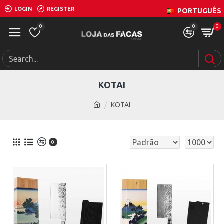
LOGIN
REGISTER
PORTUGUÊS
0
0
0
KOTAI
KOTAI
0