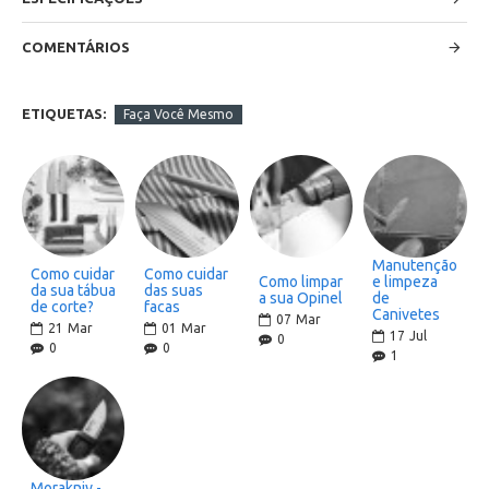
COMENTÁRIOS
ETIQUETAS:
Faça Você Mesmo
Manutenção
Como cuidar
Como cuidar
Como limpar
e limpeza
da sua tábua
das suas
a sua Opinel
de
de corte?
facas
Canivetes
07
Mar
21
Mar
01
Mar
17
Jul
0
0
0
1
Morakniv -