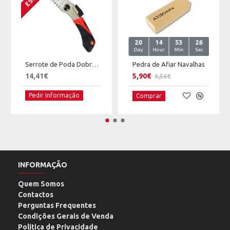
20
14
53
26
Day
Hour
Min
Sec
Serrote de Poda Dobrável 13 cm CARPA
Pedra de Afiar Navalhas
14,41€
5,90€
6,56€
Pedir Informação
Comprar
INFORMAÇÃO
Quem Somos
Contactos
Perguntas Frequentes
Condições Gerais de Venda
Politica de Privacidade