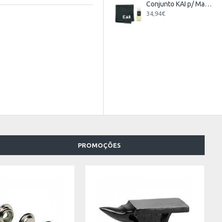
Conjunto KAI p/ Manutenção de Facas
34,94€
PROMOÇÕES