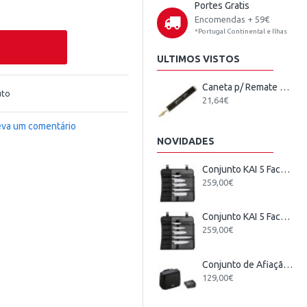
Portes Gratis
Encomendas + 59€
*Portugal Continental e Ilhas
ULTIMOS VISTOS
Caneta p/ Remate de Bordas
uto
21,64€
eva um comentário
NOVIDADES
Conjunto KAI 5 Facas Japonesas + Estojo
259,00€
Conjunto KAI 5 Facas Wasabi Black Europeu + Estojo
259,00€
Conjunto de Afiação Elétrico KAI
129,00€