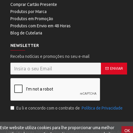
Comprar Cartão Presente
Produtos por Marca
Produtos em Promoção
Produtos com Envio em 48 Horas
Blog de Cutelaria
NEWSLETTER
Receba notícias e promoções no seu e-mail
ENVIAR
Eu li e concordo com o contrato de
Política de Privacidade
Este website utiliza cookies para lhe proporcionar uma melhor
OK
Loja das Facas
2025 © Todos os direitos reservados a Lombo do Ferreir