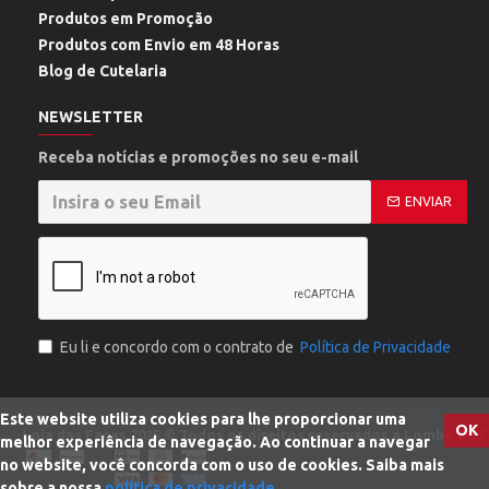
Produtos em Promoção
Produtos com Envio em 48 Horas
Blog de Cutelaria
NEWSLETTER
Receba notícias e promoções no seu e-mail
ENVIAR
Eu li e concordo com o contrato de
Política de Privacidade
Este website utiliza cookies para lhe proporcionar uma
OK
Loja das Facas
2025 © Todos os direitos reservados a Lombo do Fe
melhor experiência de navegação. Ao continuar a navegar
no website, você concorda com o uso de cookies. Saiba mais
sobre a nossa
política de privacidade.