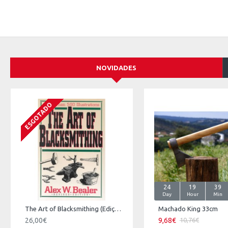
NOVIDADES
ESGOTADO
24
19
39
Day
Hour
Min
The Art of Blacksmithing (Edição Inglesa)
Machado King 33cm
26,00€
9,68€
10,76€