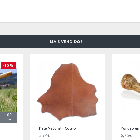
MAIS VENDIDOS
-10 %
09
Sec
Pele Natural - Couro
Punção em
5,74€
6,75€