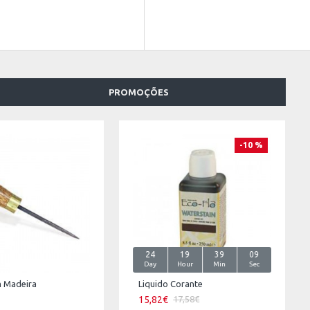
PROMOÇÕES
-10 %
24
19
39
09
Day
Hour
Min
Sec
 Madeira
Liquido Corante
15,82€
17,58€