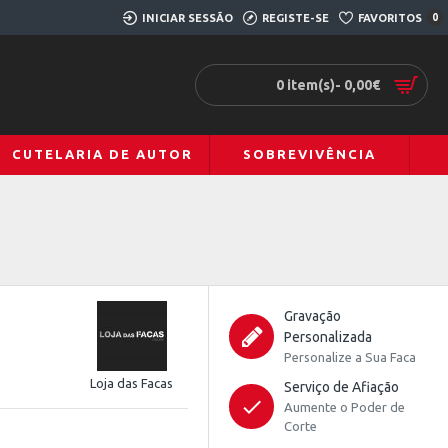
INICIAR SESSÃO
REGISTE-SE
FAVORITOS
0
0 item(s)- 0,00€
CUTELARIA DE AUTOR
SOBREVIVÊNCIA
Gravação
Personalizada
Personalize a Sua Faca
Loja das Facas
Serviço de Afiação
Aumente o Poder de
Corte