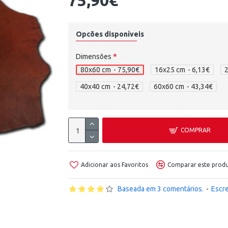
75,90€
Opcões disponíveis
Dimensões
80x60 cm
- 75,90€
16x25 cm
- 6,13€
40x40 cm
- 24,72€
60x60 cm
- 43,34€
COMPRAR
Adicionar aos Favoritos
Comparar este prod
Baseada em 3 comentários.
-
Escr