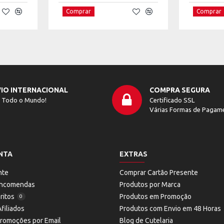
Comprar
Comprar
IO INTERNACIONAL
COMPRA SEGURA
 Todo o Mundo!
Certificado SSL
Várias Formas de Pagam
NTA
EXTRAS
nte
Comprar Cartão Presente
 Encomendas
Produtos por Marca
ritos
Produtos em Promoção
0
filiados
Produtos com Envio em 48 Horas
Promoções por Email
Blog de Cutelaria