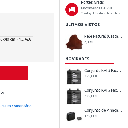
Portes Gratis
Encomendas + 59€
*Portugal Continental e Ilhas
ULTIMOS VISTOS
Pele Natural (Castanho)
20x40 cm
- 15,42€
6,13€
NOVIDADES
Conjunto KAI 5 Facas Japonesas + Estojo
259,00€
Conjunto KAI 5 Facas Wasabi Black Europeu + Estojo
uto
259,00€
eva um comentário
Conjunto de Afiação Elétrico KAI
129,00€