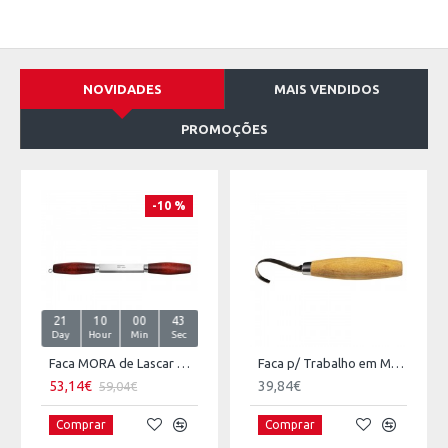
NOVIDADES
MAIS VENDIDOS
PROMOÇÕES
-10 %
21
10
00
43
Day
Hour
Min
Sec
Faca MORA de Lascar Madeira
Faca p/ Trabalho em Madeira 164
53,14€
39,84€
59,04€
Comprar
Comprar