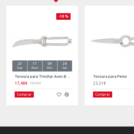
-10 %
23
17
09
24
Day
Hour
Min
Sec
Tesoura para Trinchar Aves BATIL
Tesoura para Peixe
17,48€
25,51€
19,42€
Comprar
Comprar