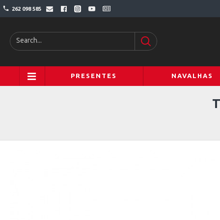
262 098 585
PRESENTES
NAVALHAS
T