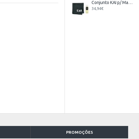
Conjunto KAI p/ Manutenção de Facas
34,94€
PROMOÇÕES