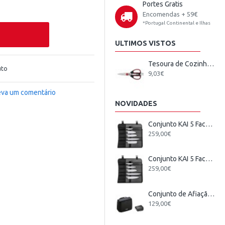
Portes Gratis
Encomendas + 59€
*Portugal Continental e Ilhas
ULTIMOS VISTOS
Tesoura de Cozinha Multiusos 21
uto
9,03€
eva um comentário
NOVIDADES
Conjunto KAI 5 Facas Japonesas + Estojo
259,00€
Conjunto KAI 5 Facas Wasabi Black Europeu + Estojo
259,00€
Conjunto de Afiação Elétrico KAI
129,00€