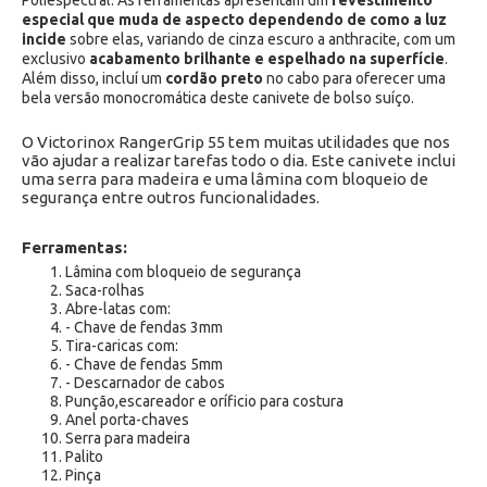
Poliespectral. As ferramentas apresentam um
revestimento
especial que muda de aspecto dependendo de como a luz
incide
sobre elas, variando de cinza escuro a anthracite, com um
exclusivo
acabamento brilhante e espelhado na superfície
.
Além disso, incluí um
cordão preto
no cabo para oferecer uma
bela versão monocromática deste canivete de bolso suíço.
O Victorinox RangerGrip 55 tem muitas utilidades que nos
vão ajudar a realizar tarefas todo o dia. Este canivete inclui
uma serra para madeira e uma lâmina com bloqueio de
segurança entre outros funcionalidades.
Ferramentas:
Lâmina com bloqueio de segurança
Saca-rolhas
Abre-latas com:
- Chave de fendas 3mm
Tira-caricas com:
- Chave de fendas 5mm
- Descarnador de cabos
Punção,escareador e oríficio para costura
Anel porta-chaves
Serra para madeira
Palito
Pinça