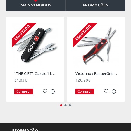
MAIS VENDIDOS
PROMOÇÕES
ESGOTADO
ESGOTADO
"THE GIFT" Classic “I LOVE YOU” Collection
Victorinox RangerGrip Gardener
21,03€
120,20€
Comprar
Comprar
INFORMAÇÃO