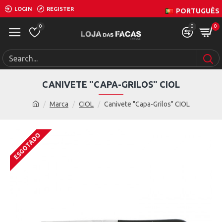
LOGIN
REGISTER
PORTUGUÊS
0
0
0
CANIVETE "CAPA-GRILOS" CIOL
Marca
CIOL
Canivete "Capa-Grilos" CIOL
ESGOTADO