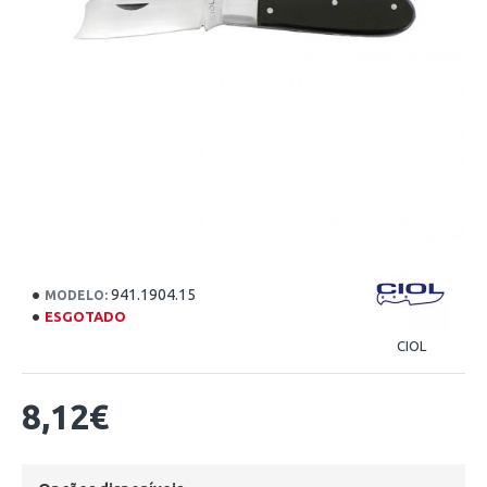
941.1904.15
MODELO:
ESGOTADO
CIOL
8,12€