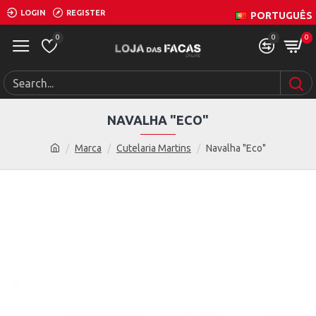
LOGIN
REGISTER
PORTUGUÊS
0
0
0
NAVALHA "ECO"
Marca
Cutelaria Martins
Navalha "Eco"