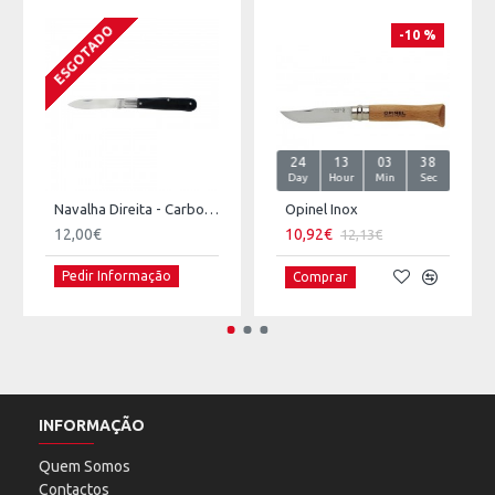
ESGOTADO
-10 %
24
13
03
38
Day
Hour
Min
Sec
Navalha Direita - Carbono CIOL
Opinel Inox
12,00€
10,92€
12,13€
Pedir Informação
Comprar
INFORMAÇÃO
Quem Somos
Contactos