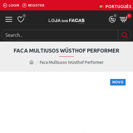
LOGIN
REGISTER
PORTUGUÊS
0
0
0
FACA MULTIUSOS WÜSTHOF PERFORMER
Faca Multiusos Wüsthof Performer
NOVO