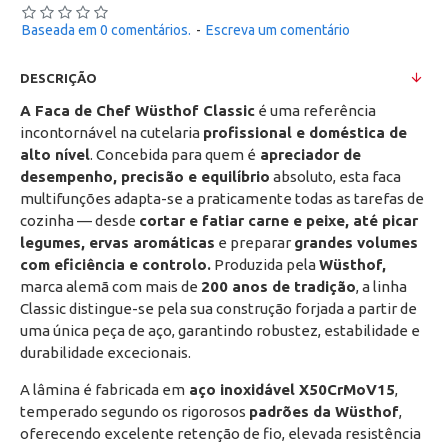
Baseada em 0 comentários.
-
Escreva um comentário
DESCRIÇÃO
A Faca de Chef Wüsthof Classic
é uma referência
incontornável na cutelaria
profissional e doméstica de
alto nível
. Concebida para quem é
apreciador de
desempenho, precisão e equilíbrio
absoluto, esta faca
multifunções adapta-se a praticamente todas as tarefas de
cozinha — desde
cortar e fatiar carne e peixe, até picar
legumes, ervas aromáticas
e preparar
grandes volumes
com eficiência e controlo.
Produzida pela
Wüsthof,
marca alemã com mais de
200 anos de tradição
, a linha
Classic distingue-se pela sua construção forjada a partir de
uma única peça de aço, garantindo robustez, estabilidade e
durabilidade excecionais.
A lâmina é fabricada em
aço inoxidável X50CrMoV15
,
temperado segundo os rigorosos
padrões da Wüsthof
,
oferecendo excelente retenção de fio, elevada resistência