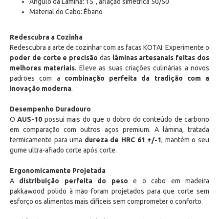
Ângulo da Lâmina: 15˚, afiação simétrica 50/50
Material do Cabo: Ébano
Redescubra a Cozinha
Redescubra a arte de cozinhar com as facas KOTAI. Experimente o
poder de corte e precisão
das
lâminas artesanais feitas dos
melhores materiais
. Eleve as suas criações culinárias a novos
padrões com a
combinação perfeita da tradição com a
inovação moderna
.
Desempenho Duradouro
O
AUS-10
possui mais do que o dobro do conteúdo de carbono
em comparação com outros aços premium. A lâmina, tratada
termicamente para uma
dureza de HRC 61 +/-1
, mantém o seu
gume ultra-afiado corte após corte.
Ergonomicamente Projetada
A
distribuição perfeita do peso
e o cabo em madeira
pakkawood polido à mão foram projetados para que corte sem
esforço os alimentos mais difíceis sem comprometer o conforto.