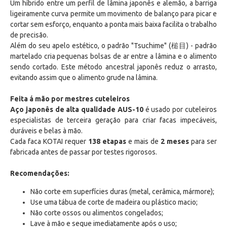
Um híbrido entre um perfil de lâmina japonês e alemão, a barriga
ligeiramente curva permite um movimento de balanço para picar e
cortar sem esforço, enquanto a ponta mais baixa facilita o trabalho
de precisão.
Além do seu apelo estético, o padrão "Tsuchime" (槌目) - padrão
martelado cria pequenas bolsas de ar entre a lâmina e o alimento
sendo cortado. Este método ancestral japonês reduz o arrasto,
evitando assim que o alimento grude na lâmina.
Feita á mão por mestres cuteleiros
Aço japonês de alta qualidade AUS-10
é usado por cuteleiros
especialistas de terceira geração para criar facas impecáveis,
duráveis e belas à mão.
Cada faca KOTAI requer
138 etapas
e mais de
2 meses
para ser
fabricada antes de passar por testes rigorosos.
Recomendações:
Não corte em superfícies duras (metal, cerâmica, mármore);
Use uma tábua de corte de madeira ou plástico macio;
Não corte ossos ou alimentos congelados;
Lave à mão e seque imediatamente após o uso;