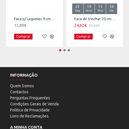
23
19
15
54
Day
Hour
Min
Sec
Faca p/ Legumes 9 cm NICUL Titanium
Faca de trinchar 20 cm NICUL Titanium
12,89€
24,62€
27,36€
Comprar
Comprar
INFORMAÇÃO
Quem Somos
Contactos
Perguntas Frequentes
Condições Gerais de Venda
Politica de Privacidade
Livro de Reclamações
A MINHA CONTA