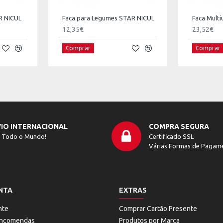
R NICUL
Faca para Legumes STAR NICUL
Faca Mult
12,35€
23,52€
Comprar
Comprar
IO INTERNACIONAL
COMPRA SEGURA
 Todo o Mundo!
Certificado SSL
Várias Formas de Pagam
NTA
EXTRAS
nte
Comprar Cartão Presente
 Encomendas
Produtos por Marca