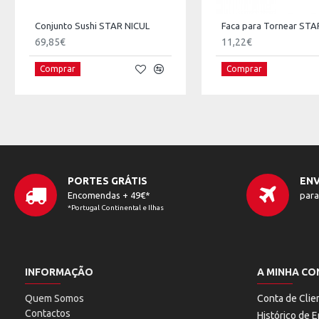
Conjunto Sushi STAR NICUL
Faca para Tornear STA
69,85€
11,22€
Comprar
Comprar
PORTES GRÁTIS
ENV
Encomendas + 49€*
para
*Portugal Continental e Ilhas
INFORMAÇÃO
A MINHA CO
Quem Somos
Conta de Clie
Contactos
Histórico de