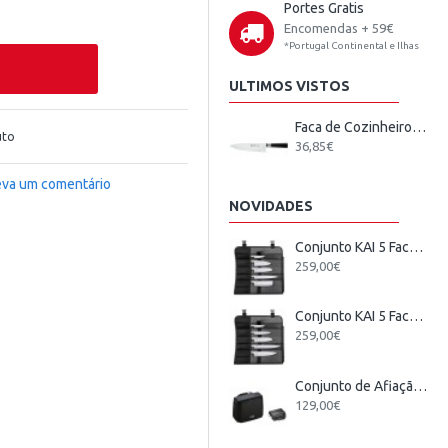
Portes Gratis
Encomendas + 59€
*Portugal Continental e Ilhas
ULTIMOS VISTOS
Faca de Cozinheiro STAR NICUL 25cm
uto
36,85€
eva um comentário
NOVIDADES
Conjunto KAI 5 Facas Japonesas + Estojo
259,00€
Conjunto KAI 5 Facas Wasabi Black Europeu + Estojo
259,00€
Conjunto de Afiação Elétrico KAI
129,00€