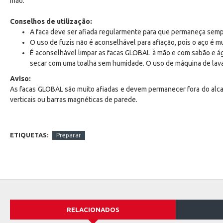
mão.
Conselhos de utilização:
A faca deve ser afiada regularmente para que permaneça semp
O uso de fuzis não é aconselhável para afiação, pois o aço é 
É aconselhável limpar as facas GLOBAL à mão e com sabão e á
secar com uma toalha sem humidade. O uso de máquina de lava
Aviso:
As facas GLOBAL são muito afiadas e devem permanecer fora do alca
verticais ou barras magnéticas de parede.
ETIQUETAS:
Preparar
RELACIONADOS