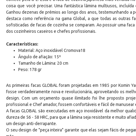
coisa que você precisar. Uma fantástica lâmina multiusos, incluíd
Ganhou dezenas de prémios ao longo dos anos, testemunhando a pop
destaca como referência na gama Global, a que todas as outras 
sofisticadas de facas de cozinha se comparam. Ao possuir uma faca d
dos cozinheiros caseiros e chefes profissionais.
Características:
Material: Aço inoxidável Cromova18
Ângulo de afiação: 15º
Tamanho de Lâmina: 20 cm
Peso: 178 gr
As primeiras facas GLOBAL foram projetadas em 1985 por Komin Ya
fosse verdadeiramente nova e revolucionária, aproveitando os melh
design. Com um orçamento quase ilimitado foi lhe proposto proje
profissional e Chef amador, fossem confortáveis e fácil de manusear
A facas GLOBAL são executadas em aço inoxidável da melhor qual
dureza de 56 - 58 HRC, para que a lâmina seja resistente e muito afia
um design anti-derrapante.
O seu design de "peça inteira" garante que elas sejam fácis de pegar 