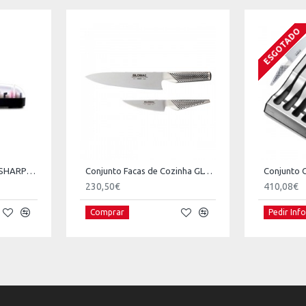
ESGOTADO
Afiador de Facas MINOSHARP GLOBAL
Conjunto Facas de Cozinha GLOBAL G-2 + GS-1
230,50€
410,08€
Pedir In
Comprar