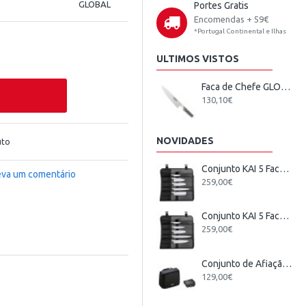
GLOBAL
Portes Gratis
Encomendas + 59€
*Portugal Continental e Ilhas
ULTIMOS VISTOS
Faca de Chefe GLOBAL G-2
130,10€
NOVIDADES
uto
Conjunto KAI 5 Facas Japonesas + Estojo
eva um comentário
259,00€
Conjunto KAI 5 Facas Wasabi Black Europeu + Estojo
259,00€
Conjunto de Afiação Elétrico KAI
129,00€