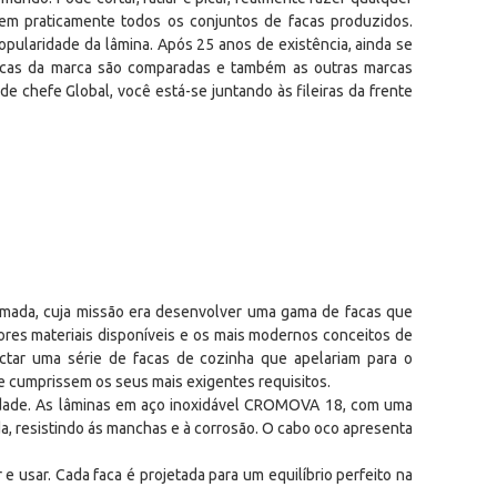
a em praticamente todos os conjuntos de facas produzidos.
ularidade da lâmina. Após 25 anos de existência, ainda se
facas da marca são comparadas e também as outras marcas
e chefe Global, você está-se juntando às fileiras da frente
mada, cuja missão era desenvolver uma gama de facas que
ores materiais disponíveis e os mais modernos conceitos de
ctar uma série de facas de cozinha que apelariam para o
 e cumprissem os seus mais exigentes requisitos.
idade. As lâminas em aço inoxidável CROMOVA 18, com uma
da, resistindo ás manchas e à corrosão. O cabo oco apresenta
e usar. Cada faca é projetada para um equilíbrio perfeito na