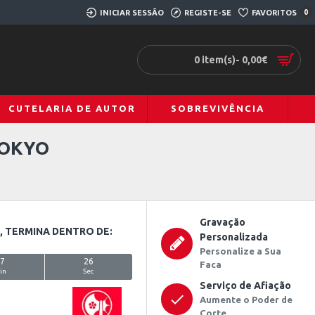
INICIAR SESSÃO
REGISTE-SE
FAVORITOS
0
0 item(s)- 0,00€
CUTELARIA DE AUTOR
SOBREVIVÊNCIA
TOKYO
Gravação
 TERMINA DENTRO DE:
Personalizada
Personalize a Sua
37
26
Faca
in
Sec
Serviço de Afiação
Aumente o Poder de
Corte