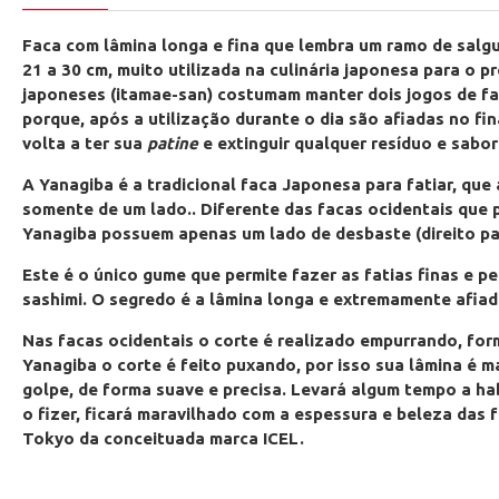
Faca com lâmina longa e fina que lembra um ramo de salgu
21 a 30 cm, muito utilizada na culinária japonesa para o p
japoneses (itamae-san) costumam manter dois jogos de fa
porque, após a utilização durante o dia são afiadas no fi
volta a ter sua
patine
e extinguir qualquer resíduo e sabor
A Yanagiba é a tradicional faca Japonesa para fatiar, q
somente de um lado.. Diferente das facas ocidentais que 
Yanagiba possuem apenas um lado de desbaste (direito pa
Este é o único gume que permite fazer as fatias finas e pe
sashimi. O segredo é a lâmina longa e extremamente afiad
Nas facas ocidentais o corte é realizado empurrando, form
Yanagiba o corte é feito puxando, por isso sua lâmina é m
golpe, de forma suave e precisa. Levará algum tempo a h
o fizer, ficará maravilhado com a espessura e beleza das 
Tokyo da conceituada marca ICEL.