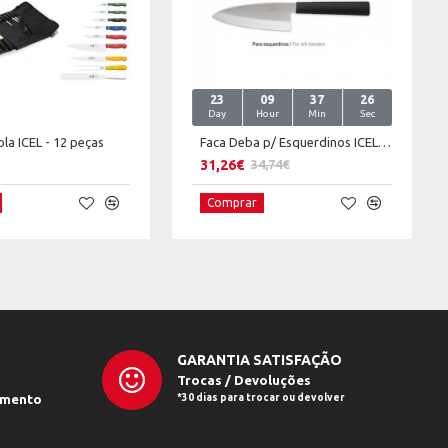
23
09
37
26
Day
Hour
Min
Sec
ola ICEL - 12 peças
Faca Deba p/ Esquerdinos ICEL Tokyo
31,26€
34,74€
Comprar
GARANTIA SATISFAÇÃO
Trocas / Devoluções
amento
*30 dias para trocar ou devolver