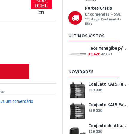
Portes Gratis
ICEL
Encomendas + 59€
*Portugal Continental e
Ilhas
ULTIMOS VISTOS
Faca Yanagiba p/ Esquerdinos ICEL Tokyo
38,42€
42,69€
NOVIDADES
Conjunto KAI 5 Facas Japonesas + Estojo
259,00€
uto
eva um comentário
Conjunto KAI 5 Facas Wasabi Black Europeu + Estojo
259,00€
Conjunto de Afiação Elétrico KAI
129,00€