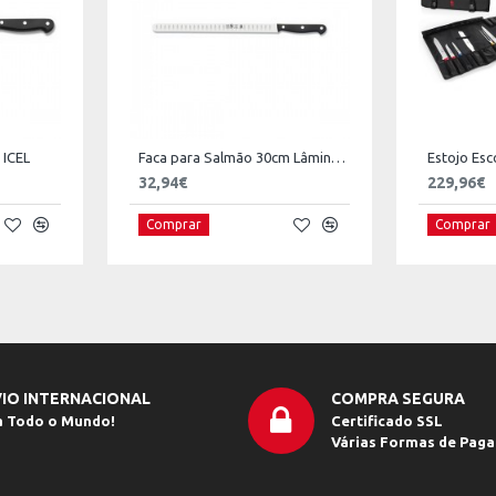
 ICEL
Faca para Salmão 30cm Lâmina Estreita ICEL
Estojo Esc
32,94€
229,96€
Comprar
Comprar
IO INTERNACIONAL
COMPRA SEGURA
a Todo o Mundo!
Certificado SSL
Várias Formas de Pag