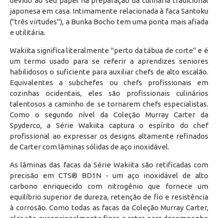
devido ao seu papel na preparação da culinária tradicional
japonesa em casa. Intimamente relacionada à faca Santoku
("três virtudes"), a Bunka Bocho tem uma ponta mais afiada
e utilitária.
Wakiita significa literalmente "perto da tábua de corte" e é
um termo usado para se referir a aprendizes seniores
habilidosos o suficiente para auxiliar chefs de alto escalão.
Equivalentes a subchefes ou chefs profissionais em
cozinhas ocidentais, eles são profissionais culinários
talentosos a caminho de se tornarem chefs especialistas.
Como o segundo nível da Coleção Murray Carter da
Spyderco, a Série Wakiita captura o espírito do chef
profissional ao expressar os designs altamente refinados
de Carter com lâminas sólidas de aço inoxidável.
As lâminas das facas da Série Wakiita são retificadas com
precisão em CTS® BD1N - um aço inoxidável de alto
carbono enriquecido com nitrogênio que fornece um
equilíbrio superior de dureza, retenção de fio e resistência
à corrosão. Como todas as facas da Coleção Murray Carter,