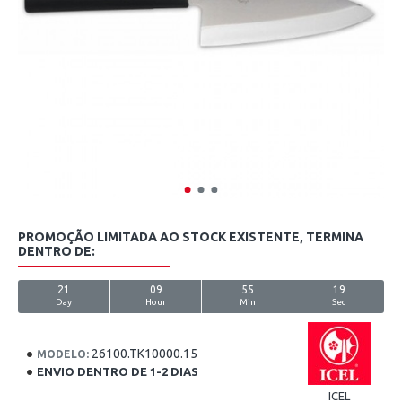
PROMOÇÃO LIMITADA AO STOCK EXISTENTE, TERMINA
DENTRO DE:
21
09
55
18
Day
Hour
Min
Sec
26100.TK10000.15
MODELO:
ENVIO DENTRO DE 1-2 DIAS
ICEL