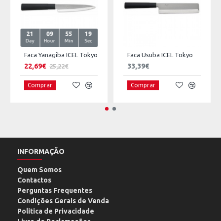
21
09
55
18
Day
Hour
Min
Sec
Faca Yanagiba ICEL Tokyo
Faca Usuba ICEL Tokyo
22,69€
33,39€
25,22€
Comprar
Comprar
INFORMAÇÃO
Quem Somos
Contactos
Perguntas Frequentes
Condições Gerais de Venda
Politica de Privacidade